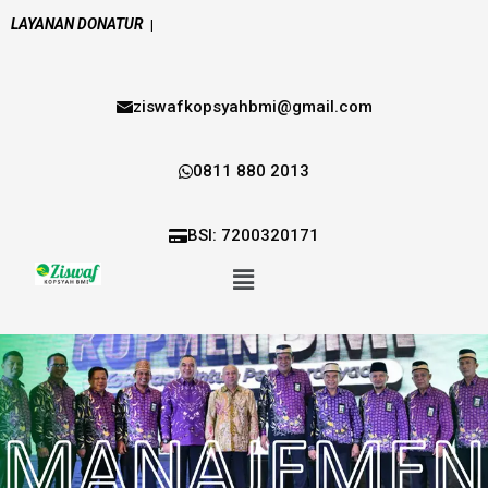
LAYANAN DONATUR
|
ziswafkopsyahbmi@gmail.com
0811 880 2013
BSI: 7200320171