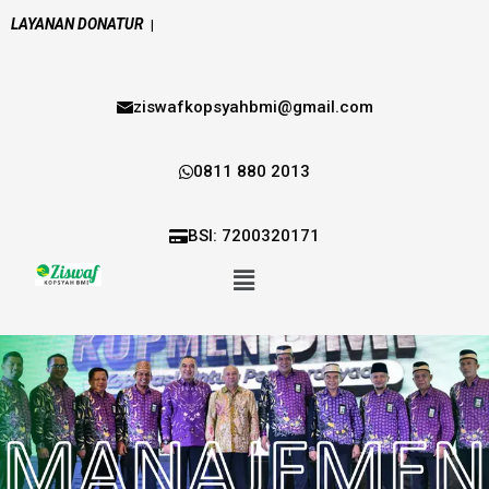
LAYANAN DONATUR
|
ziswafkopsyahbmi@gmail.com
0811 880 2013
BSI: 7200320171