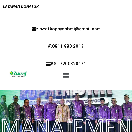
LAYANAN DONATUR
|
ziswafkopsyahbmi@gmail.com
0811 880 2013
BSI: 7200320171