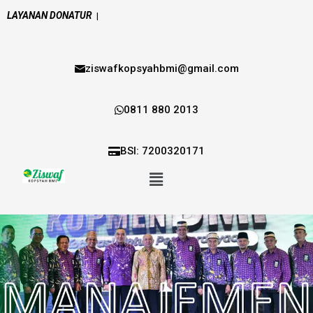
LAYANAN DONATUR
|
ziswafkopsyahbmi@gmail.com
0811 880 2013
BSI: 7200320171