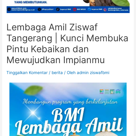
Lembaga Amil Ziswaf
Tangerang | Kunci Membuka
Pintu Kebaikan dan
Mewujudkan Impianmu
Tinggalkan Komentar
/
berita
/ Oleh
admin ziswafbmi