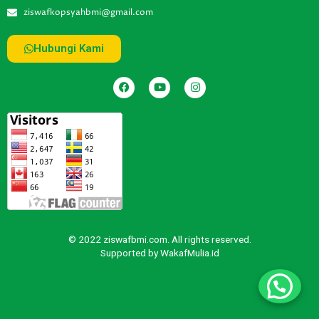
ziswafkopsyahbmi@gmail.com
Hubungi Kami
© 2022 ziswafbmi.com. All rights reserved.
Supported by
WakafMulia.id
Butuh bantuan?