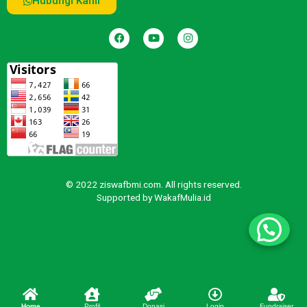
Hubungi Kami
© 2022 ziswafbmi.com. All rights reserved.
Supported by
WakafMulia.id
Home
Profil
Donasi
Login
Fundraiser