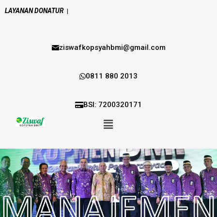
LAYANAN DONATUR
|
ziswafkopsyahbmi@gmail.com
0811 880 2013
BSI: 7200320171