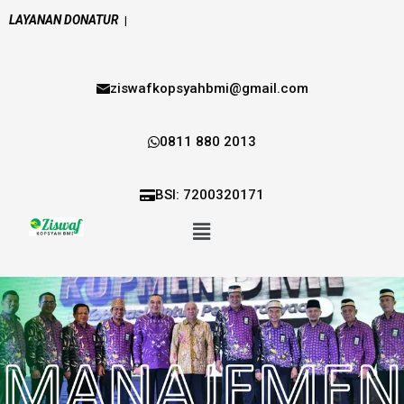
LAYANAN DONATUR
|
ziswafkopsyahbmi@gmail.com
0811 880 2013
BSI: 7200320171